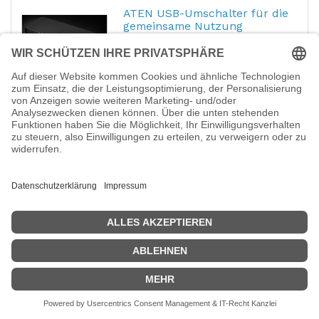
ATEN USB-Umschalter für die
gemeinsame Nutzung
Hersteller-Nr.:
US5324
ATEN - USB-Umschalter für die
gemeinsame Nutzung von
Peripheriegeräten - 4 x 2 - Desktop
31,38
€
ATEN Essentials US4324 -
USB-Umschalter für die
Hersteller-Nr.:
US4324
EAN:
4711581521469
ATEN Essentials US4324 - USB-Umschalter
für die gemeinsame Nutzung von
Peripheriegeräten - 5 x USB 3.2 Gen 1 + 3 x
USB-C - 2 lokale Benutzer - Desktop
29,29
€
ATEN Essentials US4224 -
USB-Umschalter für die