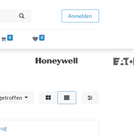
Anmelden
0
0
getroffen
eug