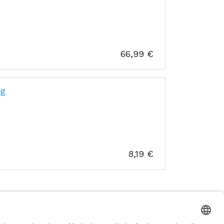
66,99
€
ug
8,19
€