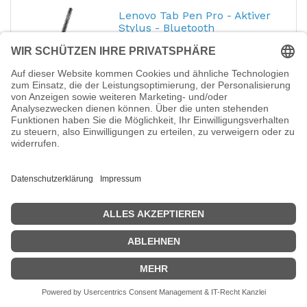
Lenovo Tab Pen Pro - Aktiver
Stylus - Bluetooth
Hersteller-Nr.:
ZG38C06791
EAN:
0198155240294
Lenovo Tab Pen Pro - Aktiver Stylus -
Bluetooth - Luna Gray - für Yoga Tab Plus
62,72
€
Logitech Wireless Presenter
R400 - Präsentations-
Fernsteuerung
Hersteller-Nr.:
910-001357
EAN:
5099206018129
Logitech Wireless Presenter R400 -
Präsentations-Fernsteuerung - HF
30,46
€