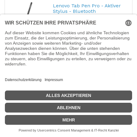
Lenovo Tab Pen Pro - Aktiver
Stylus - Bluetooth
Hersteller-Nr.:
ZG38C06791
EAN:
0198155240294
Lenovo Tab Pen Pro - Aktiver Stylus -
Bluetooth - Luna Gray - für Yoga Tab Plus
62,72
€
Logitech Wireless Presenter
R400 - Präsentations-
Fernsteuerung
Hersteller-Nr.:
910-001357
EAN:
5099206018129
Logitech Wireless Presenter R400 -
Präsentations-Fernsteuerung - HF
30,46
€