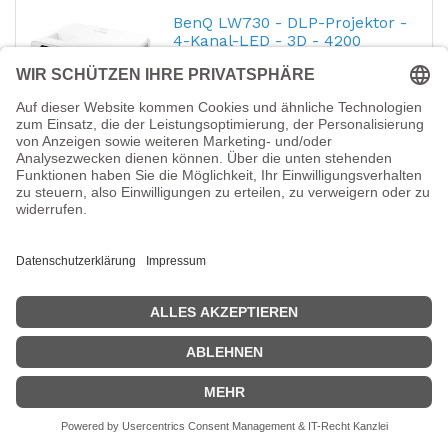
BenQ LW730 - DLP-Projektor -
4-Kanal-LED - 3D - 4200
ANSI-Lumen - WXGA (1280 x
800)
Hersteller-Nr.:
9H.JRM77.15E
EAN:
4718755090158
BenQ LW730 - DLP-Projektor - 4-Kanal-LED
- 3D - 4200 ANSI-Lumen - WXGA (1280 x
800) - 16:10
1.405,91
€
BenQ EH600 - DLP-Projektor -
tragbar - 3D - 3500 lm - Full
HD (1920 x 1080)
Hersteller-Nr.:
9H.JLV77.1HE
EAN:
4718755079900
BenQ EH600 - DLP-Projektor - tragbar - 3D -
3500 lm - Full HD (1920 x 1080) - 16:9 -
1080p - 802.11a/b/g/n/ac drahtlos /
Bluetooth
1.463,41
€