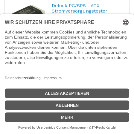
Delock PC/SPS - ATX-
Stromversorgungstester
Hersteller-Nr.:
18133
EAN:
4043619181339
Delock PC/SPS - ATX-
Stromversorgungstester
14,58
€
StarTech.com Computer
Werkzeugset für die
Reparatur
Hersteller-Nr.:
CTK200
EAN:
0065030002004
StarTech.com Computer Werkzeugset für
die Reparatur von PC / Computer Tool Kit -
11 teiliges Werkzeug Set im Etui -
Werkzeugsatz - für P/N: ARMTBLTDT,
ARMTBLTIW, ARMTBLTUGN, SECTBLTPOS,
22,22
€
STNDTBLT1A5T, STNDTBLT1FS