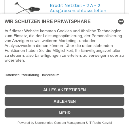
Brodit Netzteil - 2 A - 2
Ausgabeanschlussstellen
(USB, Micro-USB Typ B)
Hersteller-Nr.:
941011
EAN:
7320289410110
Brodit - Netzteil - 2 A - 2
Ausgabeanschlussstellen (USB, Micro-USB
Typ B)
19,99
€
DIGITUS USB GaN Charger
140W, 3x USB-C, 1x USB-A
Hersteller-Nr.:
DA-10305
EAN:
4016032505853
Digitus - Netzteil - GaN - 140 Watt - 2.5 A - 4
Ausgabeanschlussstellen (3 x USB-C, USB)
- weiß
65,52
€