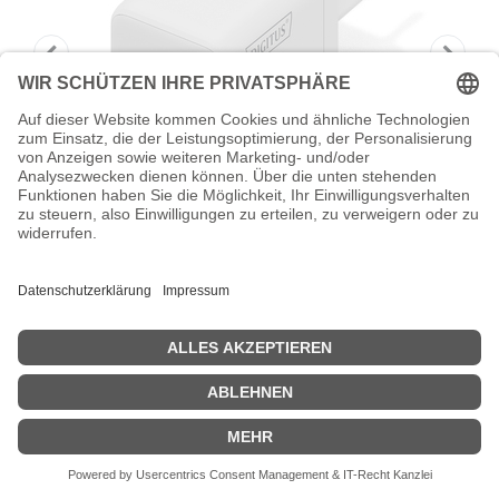
DIGITUS USB GaN Charger 100W, 2x
USB-C, 1x USB-A
Digitus - Netzteil - GaN - 100 Watt - 2 A - 3
Ausgabeanschlussstellen (2 x USB-C, USB) - weiß
Zeige Preise inklusiv MwSt. (Brutto)
37,43
€
inkl. MwSt.