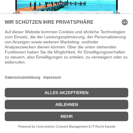
AOC 22B2H/EU - LED-Monitor - 55 cm
(22") (21.5" sichtbar)
AOC 22B2H/EU - LED-Monitor - 55 cm (22") (21.5" sichtbar) - 1920
x 1080 Full HD (1080p) @ 75 Hz - VA - 200 cd/m² - 3000:1 - 4 ms -
HDMI, VGA - Schwarz
Zeige Preise inklusiv MwSt. (Brutto)
83,30
€