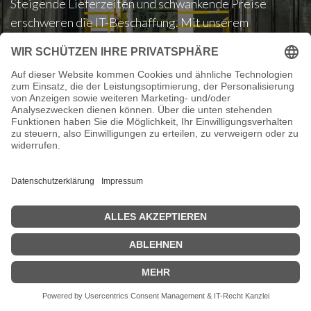
Steigende Lieferzeiten und schwankende Preise
erschweren die IT-Beschaffung. Mit unserem
Einlagerungsservice
sichern Sie sich heute schon die
benötigte Hardware für die Zukunft –
zu festen
Konditionen und garantierter Verfügbarkeit.
Services im Überblick
Garantierte Verfügbarkeit
Ihre IT-Hardware ist genau dann einsatzbereit, wenn Sie sie
benötigen.