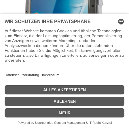
HONEYWELL Thor VM3 - Computer für
den Einbau in Fahrzeuge - Intel Atom
E3826 / 1.46 GHz - Win 10 IoT Enterprise
2019 - HD Graphics - 8 GB RAM - 128
GB SSD - 30.7 cm (12.1")