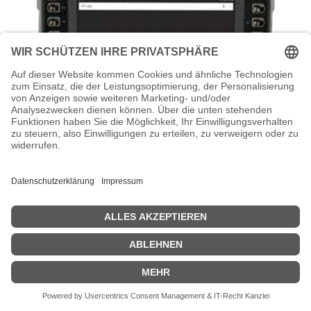
HONEYWELL Thor VM1A - Client Pack -
Computer für den Einbau in Fahrzeuge -
Snapdragon 660 2.2 GHz - Android 8.0
(Oreo)
Honeywell Thor VM1A - Client Pack - Computer für den Einbau in