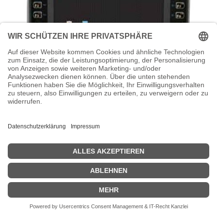
HONEYWELL Thor VM1A - Computer für
den Einbau in Fahrzeuge - Snapdragon
660 2.2 GHz - Android 8.0 (Oreo)
Honeywell Thor VM1A - Computer für den Einbau in Fahrzeuge -
Snapdragon 660 2.2 GHz - Android 8.0 (Oreo) - 4 GB RAM - 32 GB
SSD - 20 cm (8") Touchscreen 1280 x 768 - Wi-Fi 5, NFC - kbd: