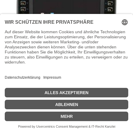
HONEYWELL Thor VM1A - Computer für
den Einbau in Fahrzeuge - Snapdragon
660 2.2 GHz - Android 8.0 (Oreo)
Honeywell Thor VM1A - Computer für den Einbau in Fahrzeuge -
Snapdragon 660 2.2 GHz - Android 8.0 (Oreo) - 4 GB RAM - 32 GB
SSD - 20 cm (8") Touchscreen 1280 x 768 - Wi-Fi 5, NFC - kbd: