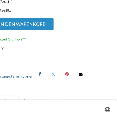
(Brutto)
 MwSt.
IN DEN WARENKORB
erzeit 1-3 Tage**
20E
atungstermin planen
rmationen
Services für Geschäftskunden