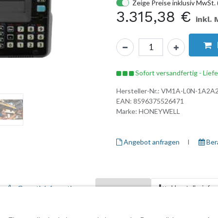
Zeige Preise inklusiv MwSt. 
3.315,38
€
inkl.
Sofort versandfertig - Lief
Hersteller-Nr.:
VM1A-L0N-1A2A
EAN:
8596375526471
Marke:
HONEYWELL
Angebot anfragen
I ​
Ber
Herstellerinfo
Garantieinformationen
Zubehör