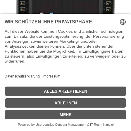
HONEYWELL Thor VM1A - Computer für
den Einbau in Fahrzeuge - Snapdragon
660 2.2 GHz - Android 8.0 (Oreo)
Honeywell Thor VM1A - Computer für den Einbau in Fahrzeuge -
Snapdragon 660 2.2 GHz - Android 8.0 (Oreo) - 4 GB RAM - 32 GB
SSD - 20 cm (8") Touchscreen 1280 x 768 - Wi-Fi 5, NFC - kbd: