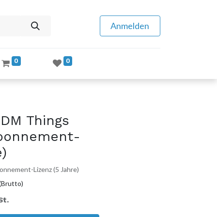
Anmelden
0
0
DM Things
Abonnement-
e)
onnement-Lizenz (5 Jahre)
(Brutto)
St.