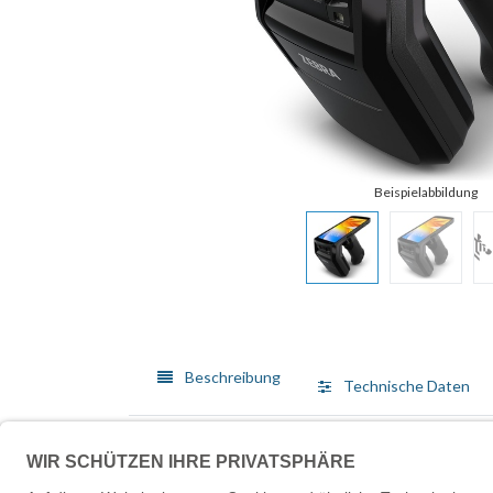
Beschreibung
Technische Daten
Der Zebra TC22R wurde für vielseitige Datenerfass
Terminal zur Datenerfassung verfügt über ein robuste
bietet. Das Gerät unterstützt Handschuh-Touch- und