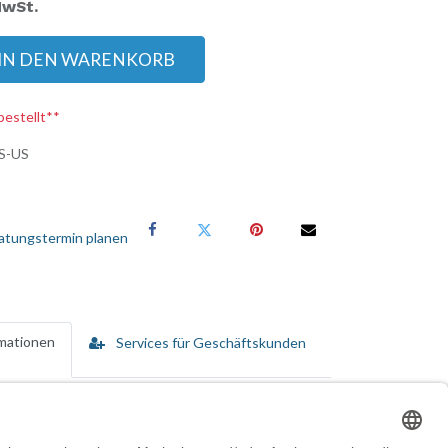
MwSt.
IN DEN WARENKORB
bestellt**
S-US
atungstermin planen
rmationen
Services für Geschäftskunden
chiedenen Betriebsumgebungen. Dieses Handheld-
ellen Lichtverhältnissen eine klare Sichtbarkeit
in verschiedenen Szenarien. Der integrierte 2D-