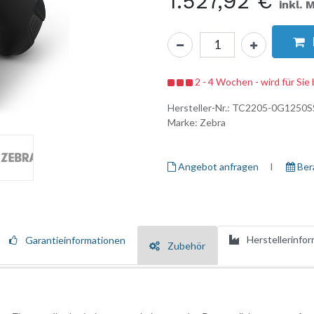
1.527,92
€
inkl. 
2 - 4 Wochen - wird für Sie 
Hersteller-Nr.:
TC2205-0G1250S
Marke:
Zebra
Angebot anfragen
I ​
Ber
Herstellerinfo
Garantieinformationen
Zubehör
ung und Kommunikation entwickelt und gewährleistet Effizienz in vers
s 6-Zoll-Farbdisplay mit einer Auflösung von 1080 x 2160, das auch bei h
 Multi-Touch-Funktionen und verbessert so die Benutzerfreundlichkeit 