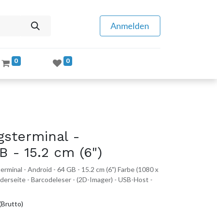
Anmelden
0
0
gsterminal -
B - 15.2 cm (6")
minal - Android - 64 GB - 15.2 cm (6") Farbe (1080 x
derseite - Barcodeleser - (2D-Imager) - USB-Host -
(Brutto)