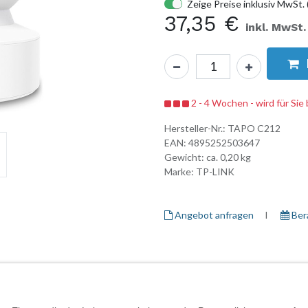
Zeige Preise inklusiv MwSt. 
37,35
€
inkl. MwSt.
2 - 4 Wochen - wird für Sie 
Hersteller-Nr.:
TAPO C212
EAN:
4895252503647
Gewicht: ca.
0,20
kg
Marke:
TP-LINK
Angebot anfragen
I ​
Ber
Herstellerinformationen
Garantieinformationen
Daten