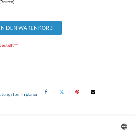
(Brutto)
IN DEN WARENKORB
bestellt**
atungstermin planen
Services für Geschäftskunden