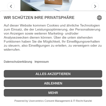
HP 303XL - 12 ml - Hohe Ergiebigkeit -
Schwarz
HP 303XL - 12 ml - Hohe Ergiebigkeit - Schwarz - original -
Blisterverpackung - Tintenpatrone - für ENVY Photo 7134, Photo
7230, Photo 7231, Photo 7234, Photo 7930, Photo 7931, Photo
7934
Zeige Preise inklusiv MwSt. (Brutto)
61,74
€