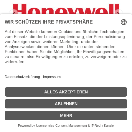
HONEYWELL Wear and Tear -
Serviceerweiterung
Honeywell Wear and Tear - Serviceerweiterung - Arbeitszeit und
Ersatzteile - 3 Jahre - Bring-In - Reparaturzeit: 2 Arbeitstage - Day
One mehrjährig - für StratosH 2321
Zeige Preise inklusiv MwSt. (Brutto)
273,82
€