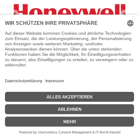
HONEYWELL Wear and Tear -
Serviceerweiterung
Honeywell Wear and Tear - Serviceerweiterung - Arbeitszeit und
Ersatzteile - 3 Jahre - Bring-In - Reparaturzeit: 5 Arbeitstage - für
Granit 1981i
Zeige Preise inklusiv MwSt. (Brutto)
29,23
€