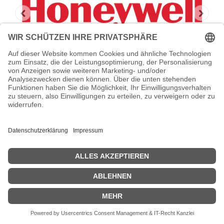
HONEYWELL Stromkabel - IEC 60320 C6
- 1.8 m
Honeywell - Stromkabel - IEC 60320 C6 - 1.8 m - Schwarz - Schweiz
- für P/N: RT10-PWR
Zeige Preise inklusiv MwSt. (Brutto)
23,55
€
inkl. MwSt.