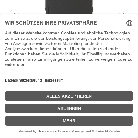
HONEYWELL Tablet-Akku (Standard) -
für Honeywell
Honeywell - Tablet-Akku (Standard) - für Honeywell RT10A,
RT10W
Zeige Preise inklusiv MwSt. (Brutto)
190,79
€
inkl. MwSt.