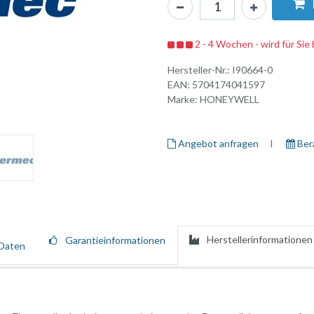
2 - 4 Wochen - wird für Sie 
Hersteller-Nr.:
I90664-0
EAN:
5704174041597
Marke:
HONEYWELL
Angebot anfragen
I ​
Ber
Herstellerinformationen
Garantieinformationen
Daten