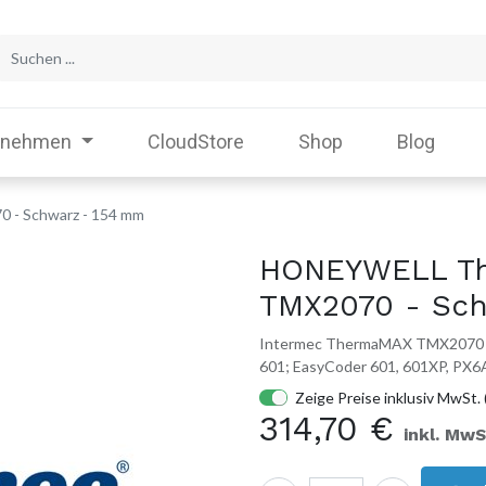
rnehmen
CloudStore
Shop
Blog
- Schwarz - 154 mm
HONEYWELL T
TMX2070 - Sc
Intermec ThermaMAX TMX2070 - S
601; EasyCoder 601, 601XP, PX6
Zeige Preise inklusiv MwSt. 
314,70
€
inkl. MwS