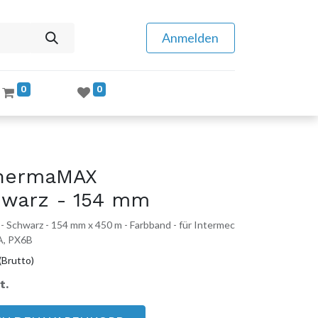
Anmelden
0
0
hermaMAX
hwarz - 154 mm
chwarz - 154 mm x 450 m - Farbband - für Intermec
A, PX6B
(Brutto)
t.