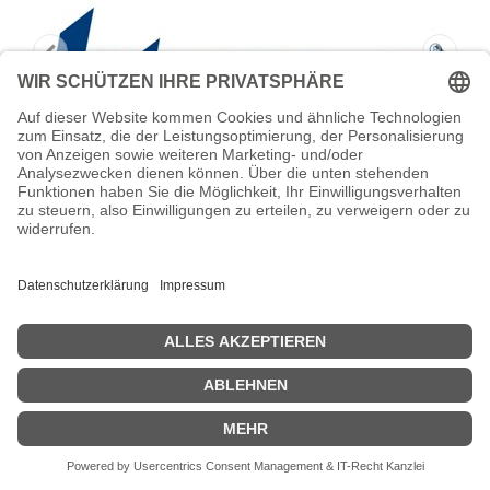
HONEYWELL Schwarz - 60 mm x 450 m
- Farbband
Intermec - Schwarz - 60 mm x 450 m - Farbband - für EasyCoder
PD4, PM4i, PM4IB, PM4iBRF, PM4iC, PX4i; EasyCoder PX Series
PX4i; PX Series PX4i
Zeige Preise inklusiv MwSt. (Brutto)
67,78
€