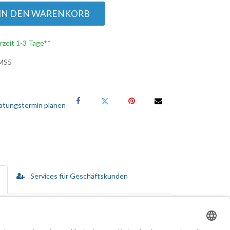
IN DEN WARENKORB
erzeit 1-3 Tage**
MS5
atungstermin planen
Services für Geschäftskunden
Reparaturservice für ihre Hand-Held-, Präsentations-
 dass ihre Datenerfassungsgeräte mit Höchstleistung