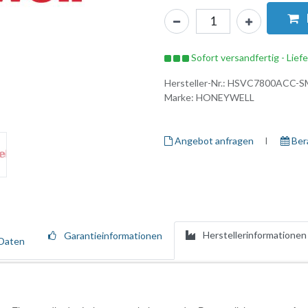
Sofort versandfertig - Lief
Hersteller-Nr.:
HSVC7800ACC-S
Marke:
HONEYWELL
Angebot anfragen
I ​
Ber
Herstellerinformationen
Garantieinformationen
Daten
on Honeywell für Anwender, die sich einen einfachen und problemlosen 
geräte wünschen. Service Made Simple stellt für die Anwender sicher,