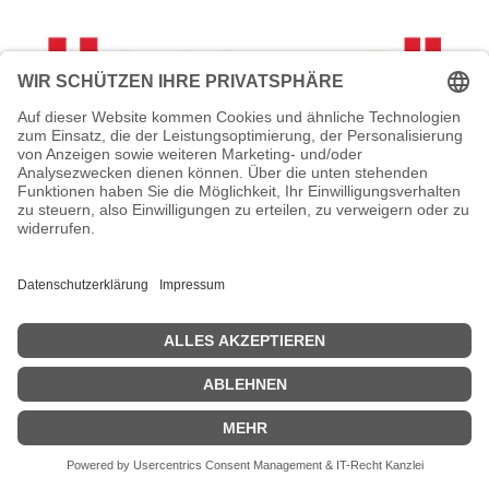
HONEYWELL Stylus Kit w/Tethers -
Schreiber als Handgerät (Packung mit 5)
Honeywell Stylus Kit w/Tethers - Schreiber als Handgerät
(Packung mit 5) - für ScanPal EDA70, EDA71
Zeige Preise inklusiv MwSt. (Brutto)
125,15
€