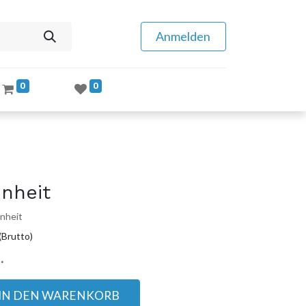
Anmelden
0
0
inheit
inheit
(Brutto)
.
IN DEN WARENKORB