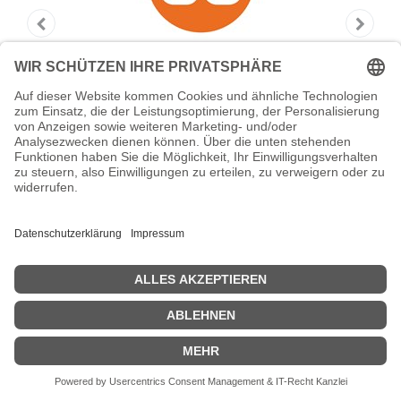
HONEYWELL Tapping screw - 3x8
(Packung
Datamax-O'Neil - Tapping screw - 3x8 (Packung mit 40) - für E-
Class Mark III Professional E-4204, E-4206, E-4305
Zeige Preise inklusiv MwSt. (Brutto)
22,76
€
inkl. MwSt.