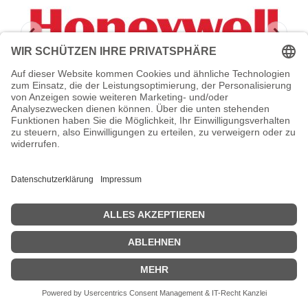
HONEYWELL Vehicle dock - Docking
Cradle (Anschlußstand)
Honeywell Vehicle dock - Docking Cradle (Anschlußstand) - für
Dolphin CT50, CT60, CT60 XP
Zeige Preise inklusiv MwSt. (Brutto)
366,08
€
inkl. MwSt.