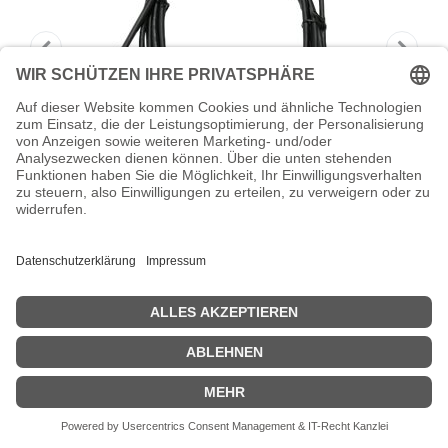
HONEYWELL USB-Kabel - 3 m -
Schwarz - für Granit
Honeywell - USB-Kabel - 3 m - Schwarz - für Granit 1910i, 1911i;
Voyager 1202g, 1250g; Xenon 1900; Honeywell Genesis 7580g
Zeige Preise inklusiv MwSt. (Brutto)
35,41
€
inkl. MwSt.