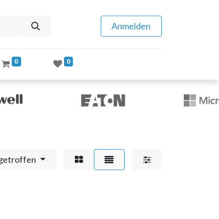
Anmelden
0
0
getroffen