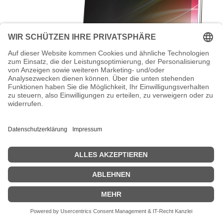
3M Bright Screen Privacy Filter -
Blickschutzfilter für Notebook -
entfernbar - Flip - 35.6 cm (13.5")
3M Bright Screen Privacy Filter - Blickschutzfilter für Notebook -
entfernbar - Flip - 35.6 cm (13.5") - Schwarz - für Microsoft Surface
Laptop 3 (13.5 Zoll), Laptop 4 (13.5 Zoll)