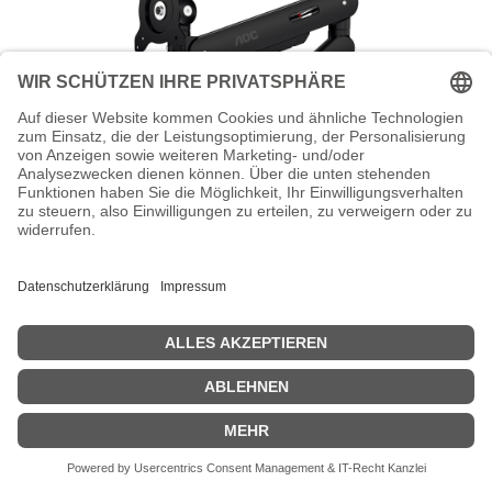
AOC AM400B - Befestigungskit
(Monitorarm, Klemmmontagesockel,
Tischplattenbohrung, Gasfeder) -
einstellbarer Arm - für Flachbildschirm