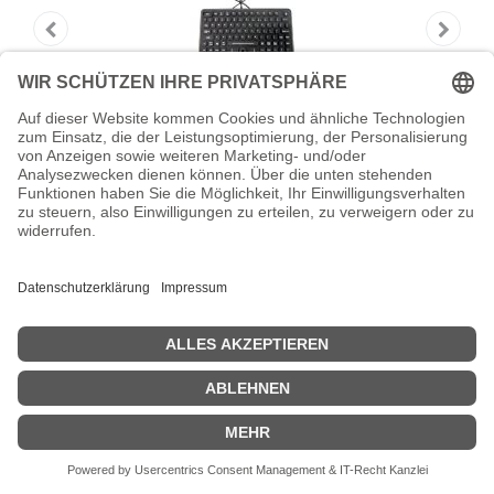
HONEYWELL Tastatur - robust - DB9
Honeywell - Tastatur - robust - DB9
Zeige Preise inklusiv MwSt. (Brutto)
581,34
€
inkl. MwSt.
IN DEN WARENKORB