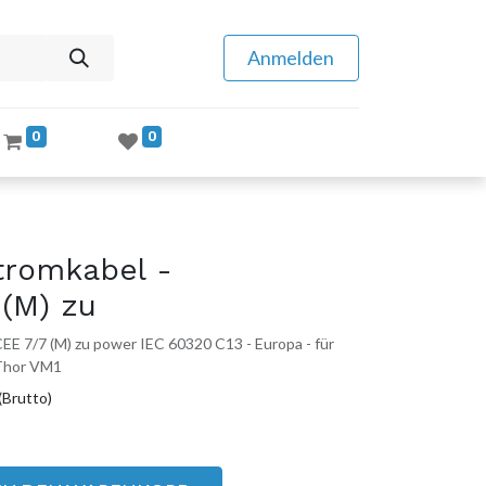
Anmelden
0
0
romkabel -
(M) zu
EE 7/7 (M) zu power IEC 60320 C13 - Europa - für
 Thor VM1
(Brutto)