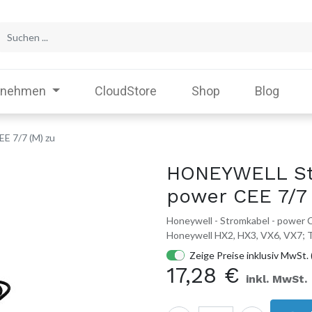
rnehmen
CloudStore
Shop
Blog
E 7/7 (M) zu
HONEYWELL St
power CEE 7/7 
Honeywell - Stromkabel - power C
Honeywell HX2, HX3, VX6, VX7;
Zeige Preise inklusiv MwSt. 
17,28
€
inkl. MwSt.