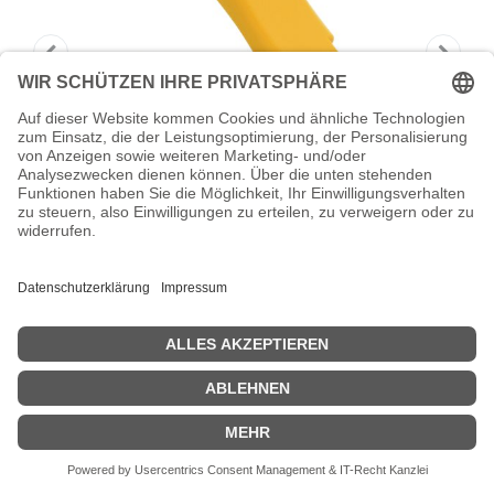
Delock Network Parallel Pliers for
Delock field
Delock Network Parallel Pliers for Delock field assembly plugs -
Crimpwerkzeug
Zeige Preise inklusiv MwSt. (Brutto)
16,47
€
inkl. MwSt.