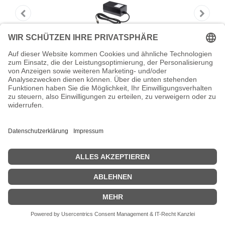
HONEYWELL Universal Power Supply -
Netzteil
Intermec Universal Power Supply - Netzteil - für Honeywell CK65
Zeige Preise inklusiv MwSt. (Brutto)
144,04
€
inkl. MwSt.
IN DEN WARENKORB