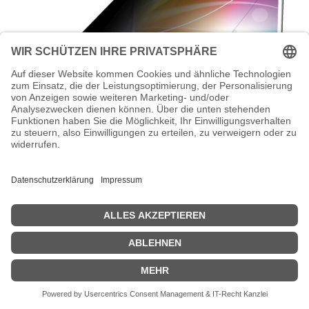
3M Blickschutzfilter für Notebook -
heller Bildschirm, 16:9 - entfernbar -
klebend - 35.6 cm (14")
3M - Blickschutzfilter für Notebook - heller Bildschirm, 16:9 -
entfernbar - klebend - 35.6 cm (14") - Schwarz