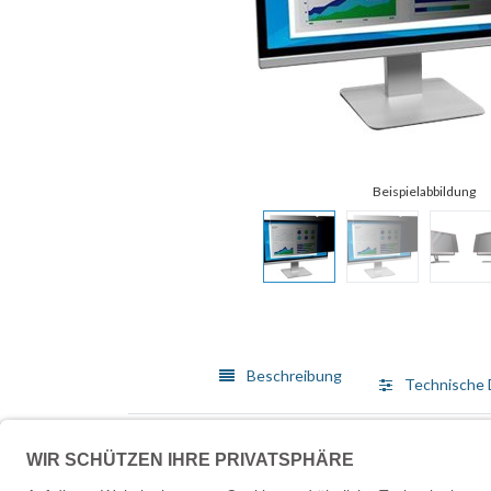
Beschreibung
Technische 
Die Display- und Gerätetechnik entwickelt sich steti
schierem Erfindergeist, die Sie von 3M erwarten. Die
vertraulichen und sensiblen Informationen vor seitl