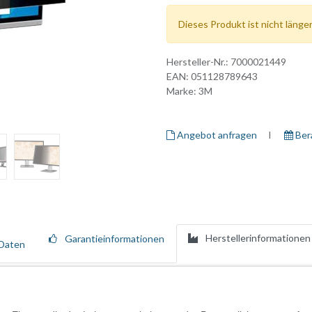
Dieses Produkt ist nicht länger
Hersteller-Nr.:
7000021449
EAN:
051128789643
Marke:
3M
Angebot anfragen
I ​
Ber
Herstellerinformationen
Garantieinformationen
Daten
g weiter. Das tun auch wir. Hinter der Einfachheit unserer Produkte ste
 Mikrolamellen-Technologie unserer erstklassigen Blickschutzfilter trägt
ichen Blicken von visuellen Hackern zu schützen. Die matte Oberfläche 