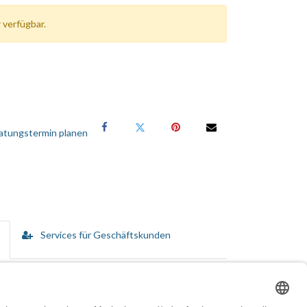
 verfügbar.
atungstermin planen
Services für Geschäftskunden
ckt eine leistungsstarke Kombination von Optik und
 dazu bei, die auf Ihrem Monitor angezeigten
trägt zum Reduzieren von Glanzeffekten und