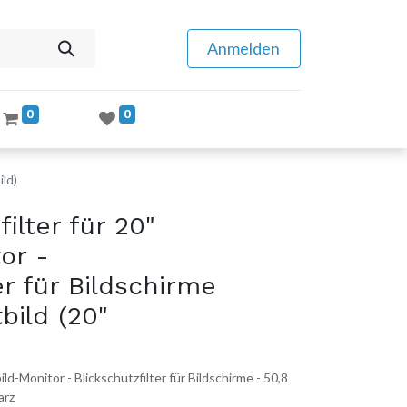
Anmelden
0
0
ild)
ilter für 20"
or -
er für Bildschirme
bild (20"
ild-Monitor - Blickschutzfilter für Bildschirme - 50,8
arz