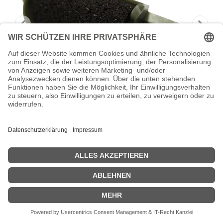
Canon CP-16-II - Blau - Tintenrolle - für
Canon
Canon CP-16-II - Blau - Tintenrolle - für Canon P1DH, P40DII
Zeige Preise inklusiv MwSt. (Brutto)
8,73
€
inkl. MwSt.