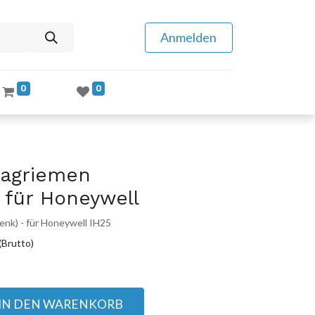
Anmelden
0
0
agriemen
 für Honeywell
enk) - für Honeywell IH25
(Brutto)
IN DEN WARENKORB