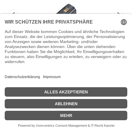
HONEYWELL Standard Battery Pack -
Drucker-Batterie
Intermec Standard Battery Pack - Drucker-Batterie - Lithium-
Ionen - 1620 mAh - für Intermec PR2, PR3
Zeige Preise inklusiv MwSt. (Brutto)
108,35
€
inkl. MwSt.