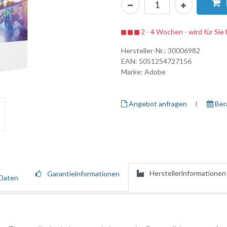
2 - 4 Wochen - wird für Sie 
Hersteller-Nr.:
30006982
EAN:
5051254727156
Marke:
Adobe
Angebot anfragen
I ​
Ber
Herstellerinformationen
Garantieinformationen
Daten
bearbeitung - mit einer Fülle an innovativen Funktionen für Fotogestalt
 Kreativität und Produktivität.
nlich feine Bilddetails lassen sich noch schneller und präziser auswäh