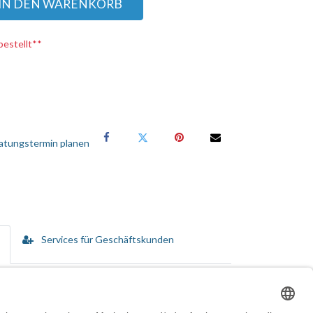
IN DEN WARENKORB
bestellt**
atungstermin planen
Services für Geschäftskunden
ung, Auswahlwerkzeugen u.v.m. Nutzen Sie die
len. Dabei können Sie die Hintergrundfarbe entlang