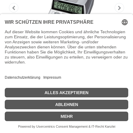
Canon P 23 DTSC II Calculator
Canon P 23 DTSC II Calculator - LCD - Clock and Calendar function
- 2-colour printing
Zeige Preise inklusiv MwSt. (Brutto)
41,19
€
inkl. MwSt.
IN DEN WARENKORB