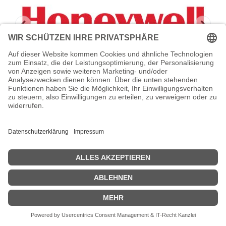
HONEYWELL Stromkabel - Europa - für
Honeywell
Honeywell - Stromkabel - Europa - für Honeywell 8680i
Zeige Preise inklusiv MwSt. (Brutto)
16,48
€
inkl. MwSt.