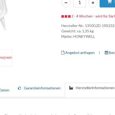
2 - 4 Wochen - wird für Sie 
Hersteller-Nr.:
1350G2D-1RS232
Gewicht: ca.
1,35
kg
Marke:
HONEYWELL
Angebot anfragen
I ​
Ber
Herstellerinformationen
Garantieinformationen
Daten
 leistungsstarkes Gerät, das für die Anforderungen schnelllebiger Umg
codes präzise scannen, darunter Code 39, Data Matrix, DotCode, PDF41
gn wird durch die Schutzart IP40 und eine Fallhöhe von 1,2 m auf Beton