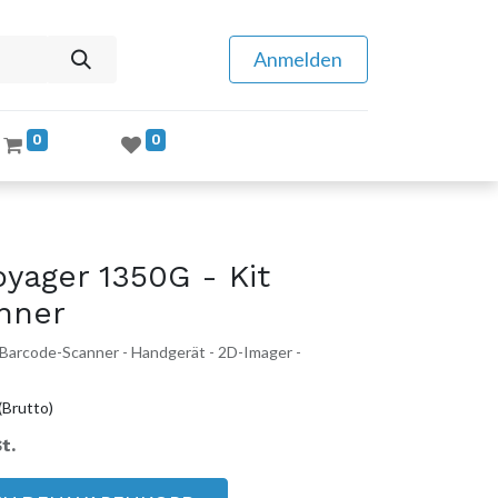
Anmelden
0
0
ager 1350G - Kit
nner
 Barcode-Scanner - Handgerät - 2D-Imager -
(Brutto)
t.