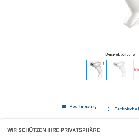
Beschreibung
Technische 
Der Barcodescanner Honeywell Voyager 1350G ist ein
Imager ausgestattet und kann eine Vielzahl von Bar
verschiedene Anwendungen eignet. Sein robustes Desi