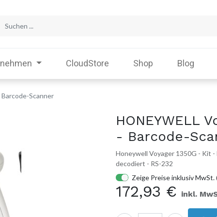
rnehmen
CloudStore
Shop
Blog
 Barcode-Scanner
HONEYWELL Voy
- Barcode-Sca
Honeywell Voyager 1350G - Kit -
decodiert - RS-232
Zeige Preise inklusiv MwSt. 
172,93
€
inkl. MwS