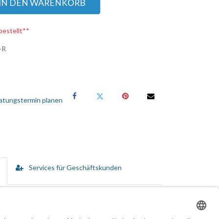
IN DEN WARENKORB
bestellt**
-R
atungstermin planen
Services für Geschäftskunden
ebungen entwickelt wurde. Er ist mit einem 2D-
7, QR-Code und UPC-A, wodurch er sich für
 bestätigt, so dass er dem täglichen Einsatz in