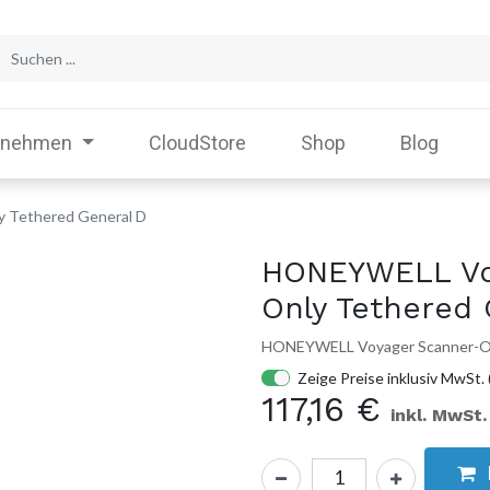
rnehmen
CloudStore
Shop
Blog
 Tethered General D
HONEYWELL Vo
Only Tethered 
HONEYWELL Voyager Scanner-Onl
Zeige Preise inklusiv MwSt. 
117,16
€
inkl. MwSt.