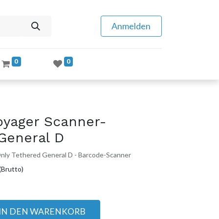
Anmelden
0
0
yager Scanner-
General D
y Tethered General D - Barcode-Scanner
(Brutto)
IN DEN WARENKORB