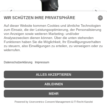
HONEYWELL Voyager 1250g - Barcode-
Scanner - Handgerät
Honeywell Voyager 1250g - Barcode-Scanner - Handgerät - Linear-
Imager - 100 Linie/Sek. - decodiert
Zeige Preise inklusiv MwSt. (Brutto)
72,05
€
inkl. MwSt.